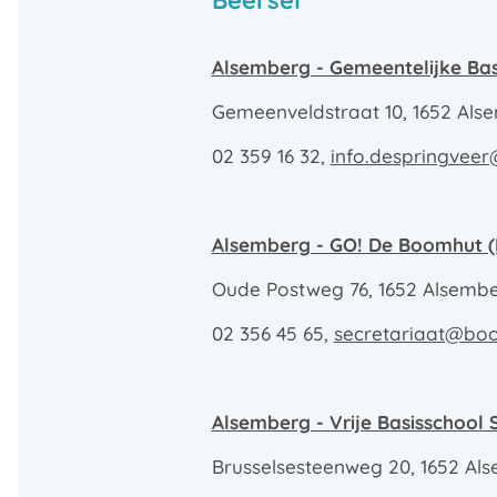
Beersel
Alsemberg - Gemeentelijke Bas
Gemeenveldstraat 10, 1652 Als
02 359 16 32,
info.despringvee
Alsemberg - GO! De Boomhut (
Oude Postweg 76, 1652 Alsemb
02 356 45 65,
secretariaat@bo
Alsemberg - Vrije Basisschool S
Brusselsesteenweg 20, 1652 Al