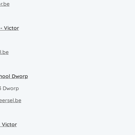
r.be
 - Victor
l.be
chool Dworp
3 Dworp
ersel.be
 Victor