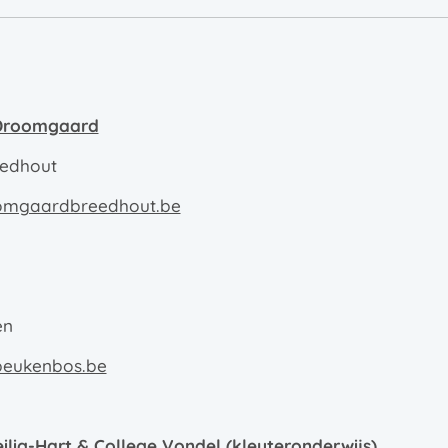
l Droomgaard
eedhout
omgaardbreedhout.be
en
beukenbos.be
eilig-Hart & College Vondel (kleuteronderwijs)