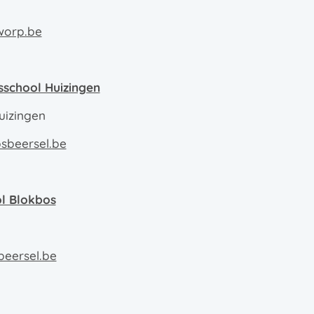
worp.be
sschool Huizingen
uizingen
sbeersel.be
ol Blokbos
beersel.be