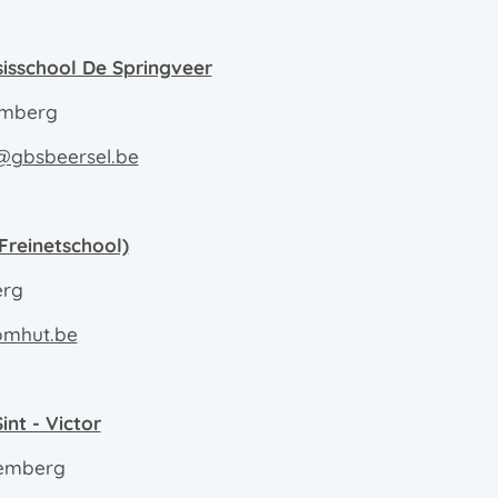
isschool De Springveer
emberg
r@gbsbeersel.be
Freinetschool)
erg
omhut.be
int - Victor
semberg