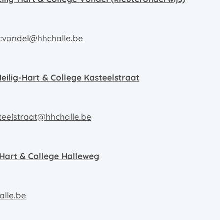
hcvondel@hhchalle.be
Heilig-Hart & College Kasteelstraat
steelstraat@hhchalle.be
g Hart & College Halleweg
lle.be