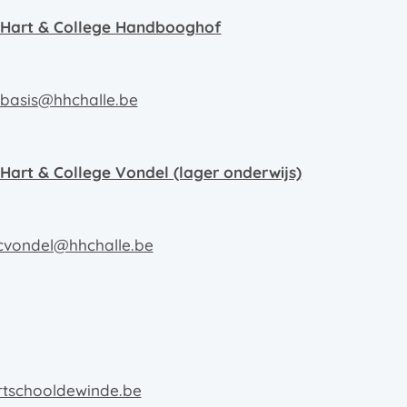
ig-Hart & College Handbooghof
basis@hhchalle.be
g-Hart & College Vondel (lager onderwijs)
hcvondel@hhchalle.be
rtschooldewinde.be