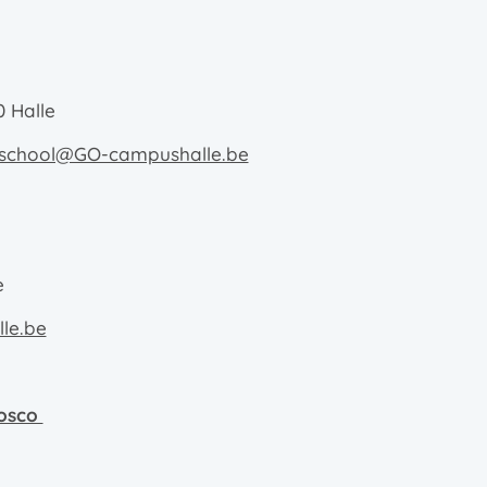
 Halle
isschool@GO-campushalle.be
e
lle.be
Bosco